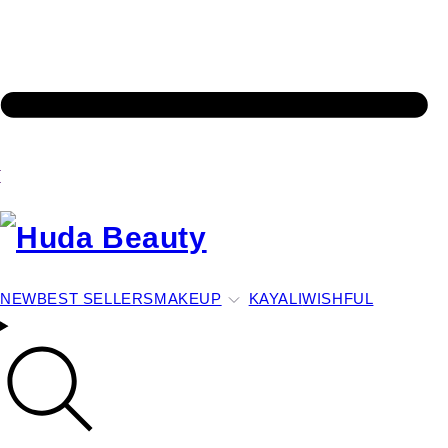
NEW
BEST SELLERS
MAKEUP
KAYALI
WISHFUL