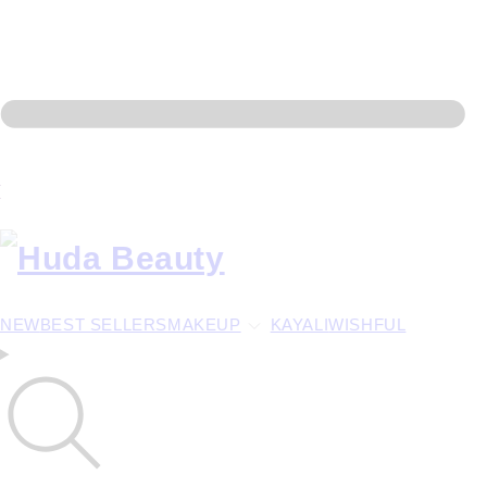
NEW
BEST SELLERS
MAKEUP
KAYALI
WISHFUL