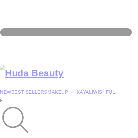
NEW
BEST SELLERS
MAKEUP
KAYALI
WISHFUL