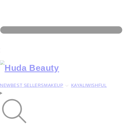
NEW
BEST SELLERS
MAKEUP
KAYALI
WISHFUL